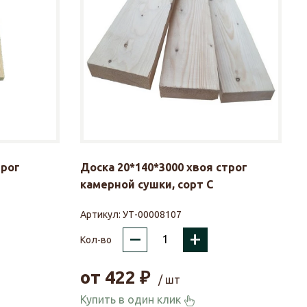
трог
Доска 20*140*3000 хвоя строг
камерной сушки, сорт С
Артикул:
УТ-00008107
–
+
Кол-во
от
422
₽
/ шт
Купить в один клик