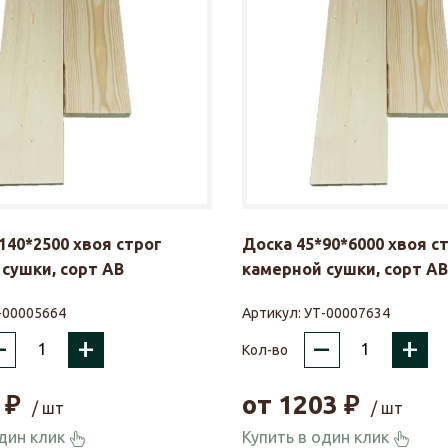
140*2500 хвоя строг
Доска 45*90*6000 хвоя с
сушки, сорт АВ
камерной сушки, сорт АВ
-00005664
Артикул:
УТ-00007634
–
+
–
+
Кол-во
₽
от
1203
₽
/ шт
/ шт
один клик
Купить в один клик