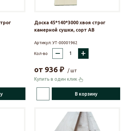
строг
Доска 45*140*3000 хвоя строг
камерной сушки, сорт АВ
Артикул:
УТ-00001962
–
+
Кол-во
от
936
₽
/ шт
Купить в один клик
ну
В корзину