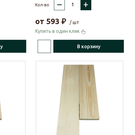
–
+
Кол-во
от
593
₽
/ шт
Купить в один клик
ну
В корзину