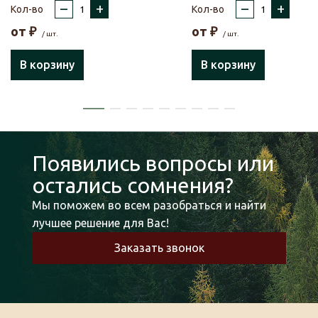
–
+
–
+
Кол-во
Кол-во
от
₽
от
₽
/ шт.
/ шт.
В корзину
В корзину
Появились вопросы или
остались сомнения?
Мы поможем во всем разобраться и найти
лучшее решение для Вас!
Заказать звонок