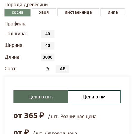
Порода древесины:
сосна
хвоя
лиственница
липа
Профиль:
Толщина:
40
Ширина:
40
Длина:
3000
Сорт:
Э
АВ
Цена в шт.
Цена в пм
от
365
₽
/ шт.
Розничная цена
от
₽
/ шт.
Оптовая цена