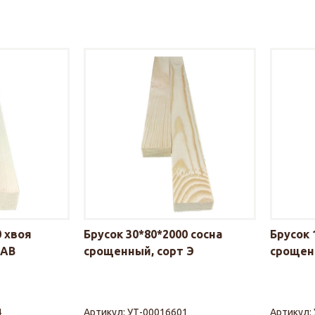
0 хвоя
Брусок 30*80*2000 сосна
Брусок 
 АВ
срощенный, сорт Э
срощен
4
Артикул:
УТ-00016601
Артикул: