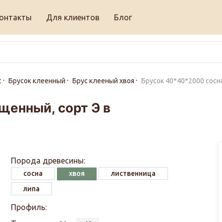
онтакты
Для клиентов
Блог
с
Брусок клеенный
Брус клееный хвоя
Брусок 40*40*2000 сосн
щенный, сорт Э в
Порода древесины:
сосна
хвоя
лиственница
липа
Профиль: