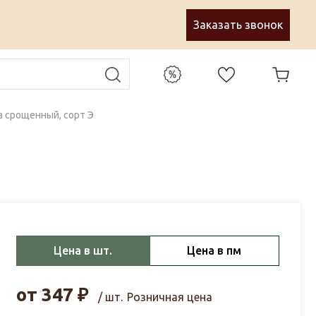
Заказать звонок
а срощенный, сорт Э
Цена в шт.
Цена в пм
от
347
₽
/ шт.
Розничная цена