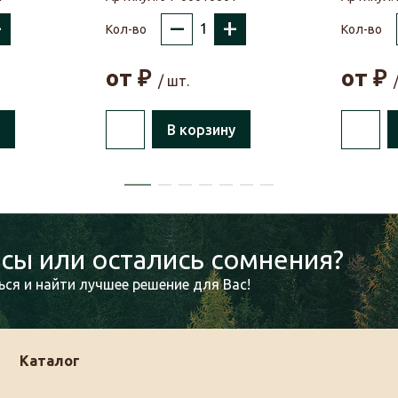
+
–
+
Кол-во
Кол-во
от
₽
от
₽
/ шт.
В корзину
сы или остались сомнения?
ся и найти лучшее решение для Вас!
Каталог