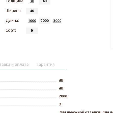
Толщина:
30
40
Ширина:
40
Длина:
1000
2000
3000
Сорт:
Э
тавка и оплата
Гарантия
40
40
2000
Э
Для наружной отделки
,
Для д