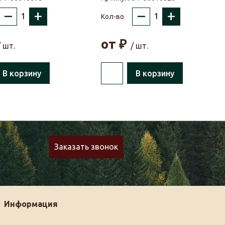
–
+
–
+
Кол-во
от
₽
/ шт.
/ шт.
В корзину
В корзину
Заказать звонок
Информация