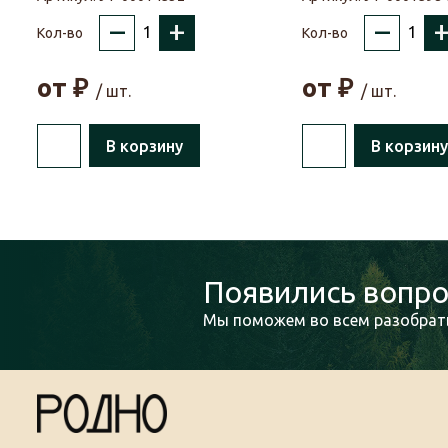
–
+
–
Кол-во
Кол-во
от
₽
от
₽
/ шт.
/ шт.
В корзину
В корзину
Появились вопро
Мы поможем во всем разобрать