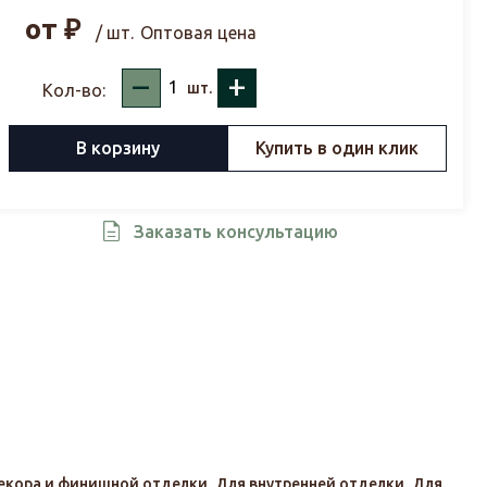
от
₽
/ шт.
Оптовая цена
–
+
шт.
Кол-во:
В корзину
Купить в один клик
Заказать консультацию
екора и финишной отделки
,
Для внутренней отделки
,
Для