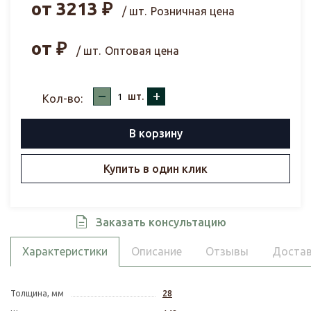
от
3213
₽
/ шт.
Розничная цена
от
₽
/ шт.
Оптовая цена
–
+
шт.
Кол-во:
В корзину
Купить в один клик
Заказать консультацию
Характеристики
Описание
Отзывы
Достав
Толщина, мм
28