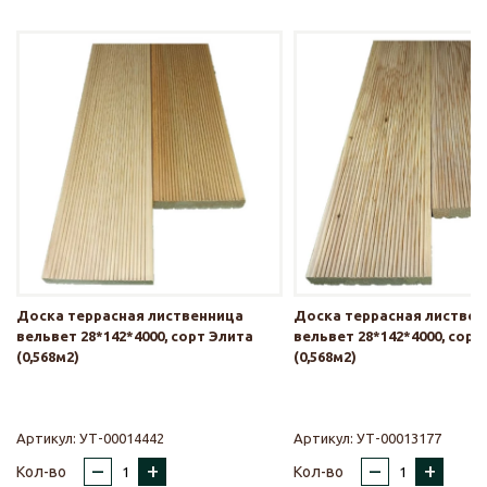
Доска террасная лиственница
Доска террасная листве
вельвет 28*142*4000, сорт Элита
вельвет 28*142*4000, сорт
(0,568м2)
(0,568м2)
Артикул:
УТ-00014442
Артикул:
УТ-00013177
–
+
–
+
Кол-во
Кол-во