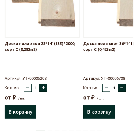
Доска пола хвоя 28*141(135)*2000,
Доска пола хвоя 36*141(13
сорт С (0,282м2)
сорт С (0,423м2)
Артикул:
УТ-00005208
Артикул:
УТ-00006708
–
+
–
+
Кол-во
Кол-во
от
₽
от
₽
/ шт.
/ шт.
В корзину
В корзину