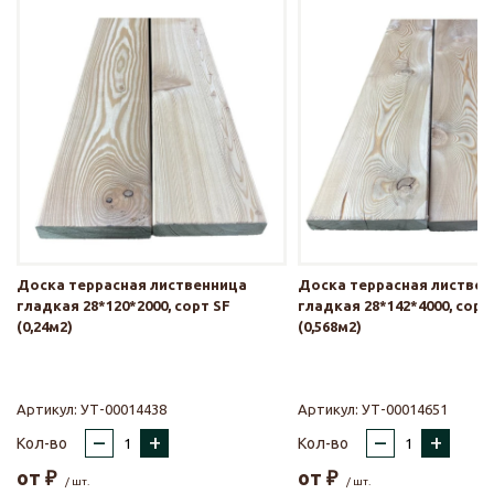
Доска террасная лиственница
Доска террасная листве
гладкая 28*120*2000, сорт SF
гладкая 28*142*4000, сорт
(0,24м2)
(0,568м2)
Артикул:
УТ-00014438
Артикул:
УТ-00014651
–
+
–
+
Кол-во
Кол-во
от
₽
от
₽
/ шт.
/ шт.