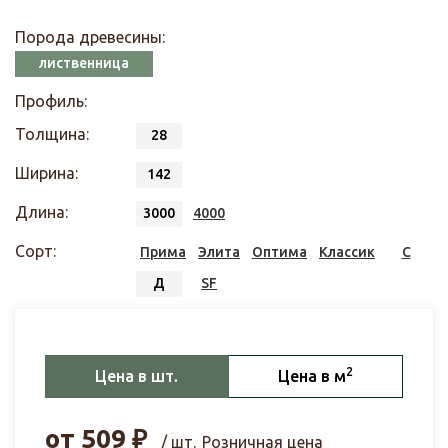
Порода древесины:
лиственница
Профиль:
Толщина:
28
Ширина:
142
Длина:
3000
4000
Сорт:
Прима
Элита
Оптима
Классик
С
Д
SF
2
Цена в шт.
Цена в м
от
509
₽
/ шт.
Розничная цена