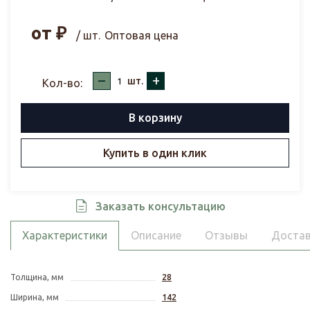
от
₽
/ шт.
Оптовая цена
–
+
шт.
Кол-во:
В корзину
Купить в один клик
Заказать консультацию
Характеристики
Описание
Отзывы
Достав
Толщина, мм
28
Ширина, мм
142