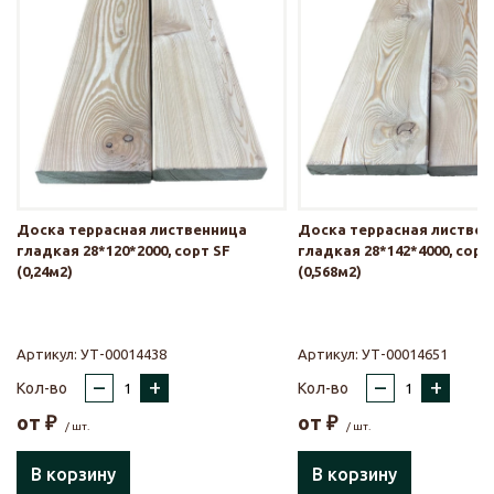
Доска террасная лиственница
Доска террасная листве
гладкая 28*120*2000, сорт SF
гладкая 28*142*4000, сорт
(0,24м2)
(0,568м2)
Артикул:
УТ-00014438
Артикул:
УТ-00014651
–
+
–
+
Кол-во
Кол-во
от
₽
от
₽
/ шт.
/ шт.
В корзину
В корзину