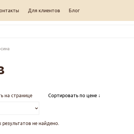
онтакты
Для клиентов
Блог
осина
в
ь на странице
Сортировать по цене
результатов не найдено.