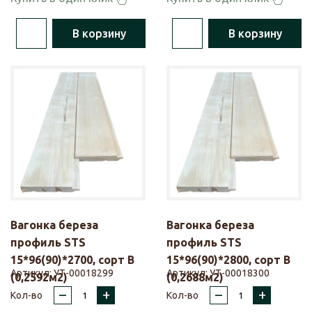
В корзину
В корзину
Вагонка береза
Вагонка береза
профиль STS
профиль STS
15*96(90)*2700, сорт В
15*96(90)*2800, сорт В
Артикул:
УТ-00018299
Артикул:
УТ-00018300
(0,2592м2)
(0,2688м2)
–
+
–
+
Кол-во
Кол-во