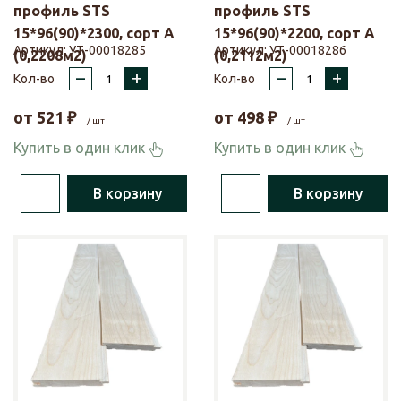
профиль STS
профиль STS
15*96(90)*2300, сорт А
15*96(90)*2200, сорт А
Артикул:
УТ-00018285
Артикул:
УТ-00018286
(0,2208м2)
(0,2112м2)
–
+
–
+
Кол-во
Кол-во
от
521
₽
от
498
₽
/ шт
/ шт
Купить в один клик
Купить в один клик
В корзину
В корзину