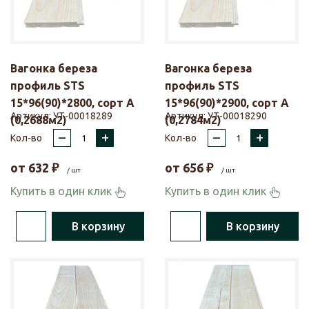
Вагонка береза
Вагонка береза
профиль STS
профиль STS
15*96(90)*2800, сорт А
15*96(90)*2900, сорт А
Артикул:
УТ-00018289
Артикул:
УТ-00018290
(0,2688м2)
(0,2784м2)
–
+
–
+
Кол-во
Кол-во
от
632
₽
от
656
₽
/ шт
/ шт
Купить в один клик
Купить в один клик
В корзину
В корзину