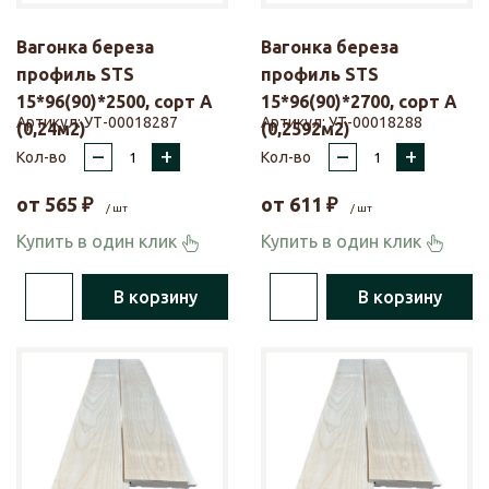
Вагонка береза
Вагонка береза
профиль STS
профиль STS
15*96(90)*2500, сорт А
15*96(90)*2700, сорт А
Артикул:
УТ-00018287
Артикул:
УТ-00018288
(0,24м2)
(0,2592м2)
–
+
–
+
Кол-во
Кол-во
от
565
₽
от
611
₽
/ шт
/ шт
Купить в один клик
Купить в один клик
В корзину
В корзину