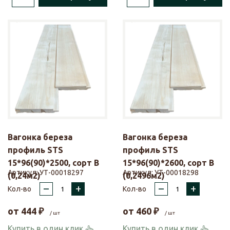
Вагонка береза
Вагонка береза
профиль STS
профиль STS
15*96(90)*2500, сорт В
15*96(90)*2600, сорт В
Артикул:
УТ-00018297
Артикул:
УТ-00018298
(0,24м2)
(0,2496м2)
–
+
–
+
Кол-во
Кол-во
от
444
₽
от
460
₽
/ шт
/ шт
Купить в один клик
Купить в один клик