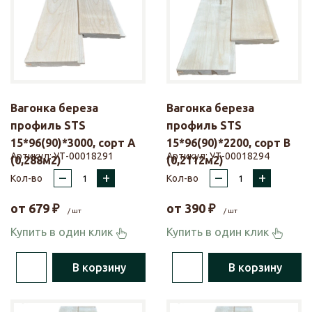
Вагонка береза
Вагонка береза
профиль STS
профиль STS
15*96(90)*3000, сорт А
15*96(90)*2200, сорт В
Артикул:
УТ-00018291
Артикул:
УТ-00018294
(0,288м2)
(0,2112м2)
–
+
–
+
Кол-во
Кол-во
от
679
₽
от
390
₽
/ шт
/ шт
Купить в один клик
Купить в один клик
В корзину
В корзину