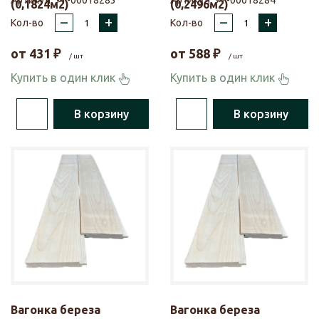
Артикул:
УТ-00018283
Артикул:
УТ-00018284
(0,1824м2)
(0,2496м2)
–
+
–
+
Кол-во
Кол-во
от
431
₽
от
588
₽
/ шт
/ шт
Купить в один клик
Купить в один клик
В корзину
В корзину
Вагонка береза
Вагонка береза