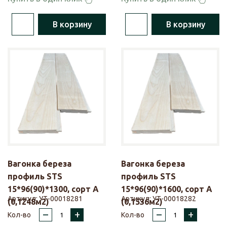
В корзину
В корзину
Вагонка береза
Вагонка береза
профиль STS
профиль STS
15*96(90)*1300, сорт А
15*96(90)*1600, сорт А
Артикул:
УТ-00018281
Артикул:
УТ-00018282
(0,1248м2)
(0,1536м2)
–
+
–
+
Кол-во
Кол-во