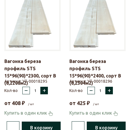
Вагонка береза
Вагонка береза
профиль STS
профиль STS
15*96(90)*2300, сорт В
15*96(90)*2400, сорт В
Артикул:
УТ-00018295
Артикул:
УТ-00018296
(0,2208м2)
(0,2304м2)
–
+
–
+
Кол-во
Кол-во
от
408
₽
от
425
₽
/ шт
/ шт
Купить в один клик
Купить в один клик
В корзину
В корзину