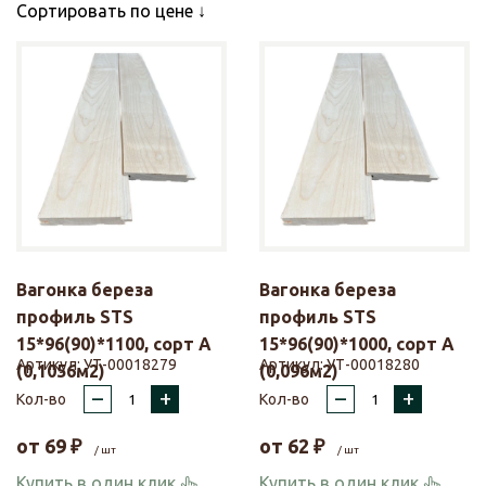
Сортировать по цене
Вагонка береза
Вагонка береза
профиль STS
профиль STS
15*96(90)*1100, сорт А
15*96(90)*1000, сорт А
Артикул:
УТ-00018279
Артикул:
УТ-00018280
(0,1056м2)
(0,096м2)
–
+
–
+
Кол-во
Кол-во
от
69
₽
от
62
₽
/ шт
/ шт
Купить в один клик
Купить в один клик