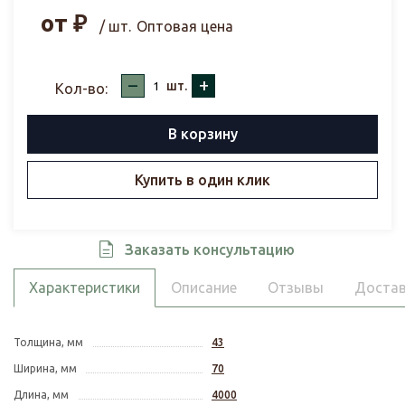
от
₽
/ шт.
Оптовая цена
–
+
шт.
Кол-во:
В корзину
Купить в один клик
Заказать консультацию
Характеристики
Описание
Отзывы
Достав
Толщина, мм
43
Ширина, мм
70
Длина, мм
4000