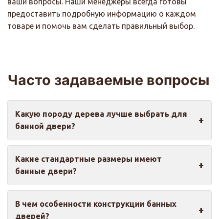
ваши вопросы. Наши менеджеры всегда готовы
предоставить подробную информацию о каждом
товаре и помочь вам сделать правильный выбор.
Часто задаваемые вопросы
Какую породу дерева лучше выбрать для
банной двери?
Для парной оптимальным выбором является
Какие стандартные размеры имеют
липа, которая меньше нагревается, не выделяет
банные двери?
смол при высоких температурах и приятна на
ощупь даже в разогретом состоянии.
Стандартные размеры банных дверей
Термообработанная липа обладает повышенной
В чем особенности конструкции банных
отличаются от межкомнатных: их высота
устойчивостью к влаге и температурным
дверей?