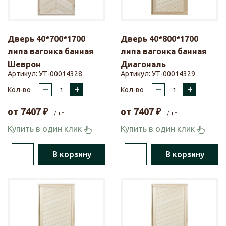
Дверь 40*700*1700
Дверь 40*800*1700
липа вагонка банная
липа вагонка банная
Шеврон
Диагональ
Артикул:
УТ-00014328
Артикул:
УТ-00014329
–
+
–
+
Кол-во
Кол-во
от
7407
₽
от
7407
₽
/ шт
/ шт
Купить в один клик
Купить в один клик
В корзину
В корзину