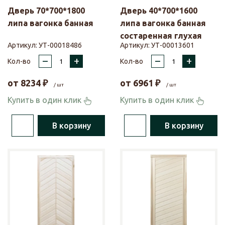
Дверь 70*700*1800
Дверь 40*700*1600
липа вагонка банная
липа вагонка банная
состаренная глухая
Артикул:
УТ-00018486
Артикул:
УТ-00013601
–
+
–
+
Кол-во
Кол-во
от
8234
₽
от
6961
₽
/ шт
/ шт
Купить в один клик
Купить в один клик
В корзину
В корзину