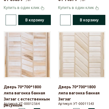
/ шт
/ шт
Купить в один клик
Купить в один клик
В корзину
В корзину
Дверь 70*700*1800
Дверь 70*700*1800
липа вагонка банная
липа вагонка банная
Зигзаг с естественным
Зигзаг
Артикул:
УТ-00012564
Артикул:
УТ-00011543
рисунком