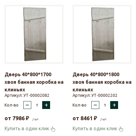
Дверь 40*800*1700
Дверь 40*800*1800
хвоя банная коробка на
хвоя банная коробка на
клиньях
клиньях
Артикул:
УТ-00002082
Артикул:
УТ-00002202
–
+
–
+
Кол-во
Кол-во
от
7986
₽
от
8461
₽
/ шт
/ шт
Купить в один клик
Купить в один клик